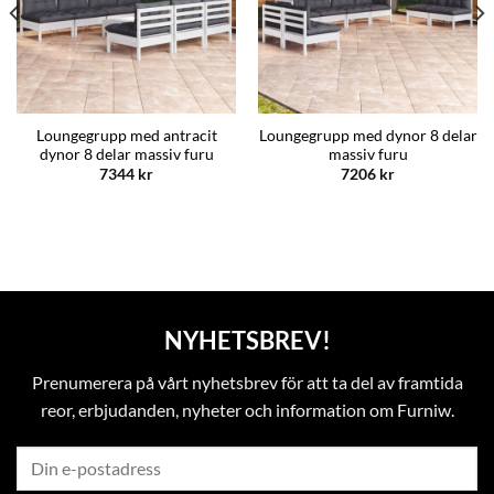
Loungegrupp med antracit
Loungegrupp med dynor 8 delar
dynor 8 delar massiv furu
massiv furu
7344
kr
7206
kr
NYHETSBREV!
Prenumerera på vårt nyhetsbrev för att ta del av framtida
reor, erbjudanden, nyheter och information om Furniw.