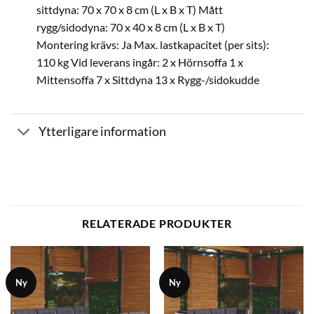
sittdyna: 70 x 70 x 8 cm (L x B x T) Mått
rygg/sidodyna: 70 x 40 x 8 cm (L x B x T)
Montering krävs: Ja Max. lastkapacitet (per sits):
110 kg Vid leverans ingår: 2 x Hörnsoffa 1 x
Mittensoffa 7 x Sittdyna 13 x Rygg-/sidokudde
Ytterligare information
RELATERADE PRODUKTER
Ny
Ny