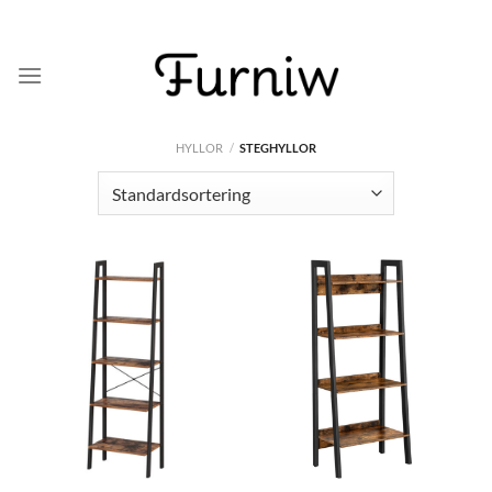
Skip
to
content
HYLLOR
/
STEGHYLLOR