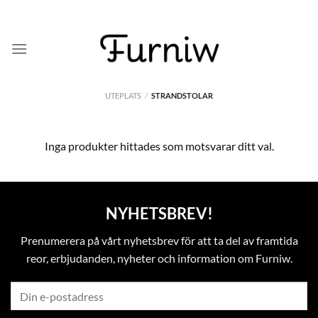
Skip
to
content
UTEPLATS
/
STRANDSTOLAR
Inga produkter hittades som motsvarar ditt val.
NYHETSBREV!
Prenumerera på vårt nyhetsbrev för att ta del av framtida
reor, erbjudanden, nyheter och information om Furniw.