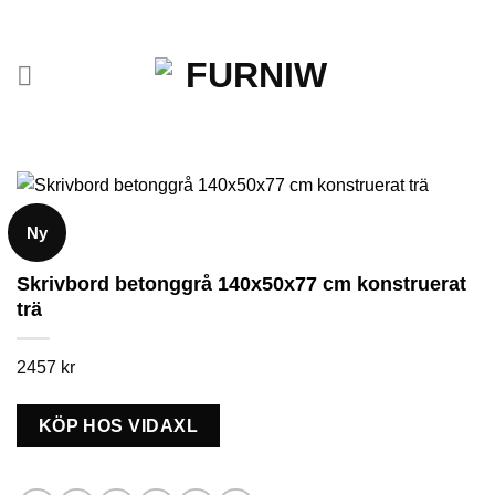
Skip
to
content
Ny
Skrivbord betonggrå 140x50x77 cm konstruerat
trä
2457
kr
KÖP HOS VIDAXL