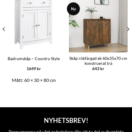
Ny
Skåp rökfärgad ek 60x35x70 cm
Badrumskåp – Country Style
konstruerat trä
1649
kr
643
kr
Mått:
60 × 30 × 80 cm
NYHETSBREV!
Prenumerera på vårt nyhetsbrev för att ta del av framtida