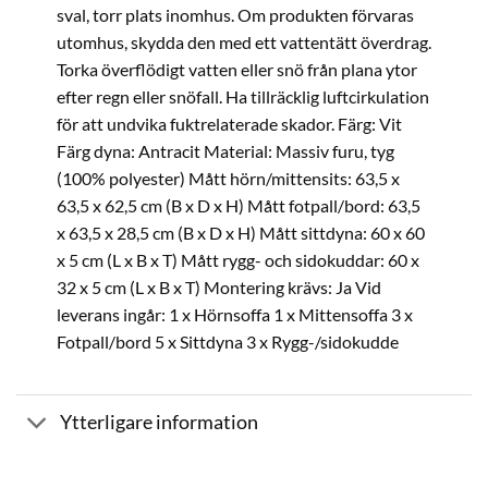
sval, torr plats inomhus. Om produkten förvaras
utomhus, skydda den med ett vattentätt överdrag.
Torka överflödigt vatten eller snö från plana ytor
efter regn eller snöfall. Ha tillräcklig luftcirkulation
för att undvika fuktrelaterade skador. Färg: Vit
Färg dyna: Antracit Material: Massiv furu, tyg
(100% polyester) Mått hörn/mittensits: 63,5 x
63,5 x 62,5 cm (B x D x H) Mått fotpall/bord: 63,5
x 63,5 x 28,5 cm (B x D x H) Mått sittdyna: 60 x 60
x 5 cm (L x B x T) Mått rygg- och sidokuddar: 60 x
32 x 5 cm (L x B x T) Montering krävs: Ja Vid
leverans ingår: 1 x Hörnsoffa 1 x Mittensoffa 3 x
Fotpall/bord 5 x Sittdyna 3 x Rygg-/sidokudde
Ytterligare information