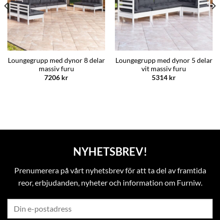
Loungegrupp med dynor 8 delar
Loungegrupp med dynor 5 delar
massiv furu
vit massiv furu
7206
kr
5314
kr
NYHETSBREV!
Prenumerera på vårt nyhetsbrev för att ta del av framtida
reor, erbjudanden, nyheter och information om Furniw.