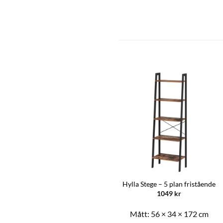
Sidobord – Öppet fack
Hylla Stege – 5 plan fristående
649
kr
1049
kr
Mått:
40 × 40 × 58 cm
Mått:
56 × 34 × 172 cm