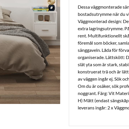
Dessa väggmonterade sängb
bostadsutrymme när du vi
Väggmonterad design: Denn
extra lagringsutrymme. På
rent. Multifunktionellt sk
föremål som böcker, saml
sänggaveln. Låda för förva
organiserade. Lättskött: D
slät yta som är stark, stab
konstruerat trä och är lät
av väggen ingår ej. Sök oc
Om du är osäker, sök profes
noggrant. Färg: Vit Materi
H) Mått (endast sängskåp):
leverans ingår: 2 x Vägg