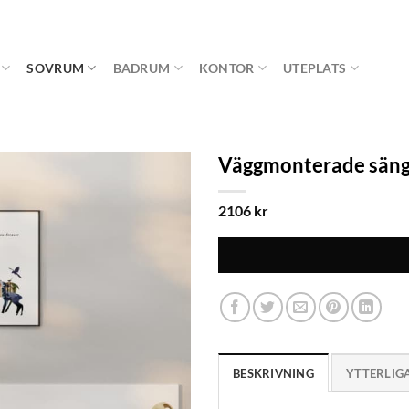
SOVRUM
BADRUM
KONTOR
UTEPLATS
Väggmonterade sängb
2106
kr
BESKRIVNING
YTTERLIG