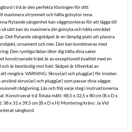
ord i trä är den perfekta lösningen för ditt
ll maximera utrymmet och hålla golvytor rena.
a flytande sängenhet kan väggmonteras för att lägga till
 så sätt kan du maximera din golvyta och hålla området
åp: Det flytande sängskåpet är en lämplig plats att placera
arobjekt, ornament och mer. Den kan kombineras med
ring: Den rymliga lådan låter dig hålla dina saker
et konstruerade träet är av exceptionell kvalitet med en
il och är beständig mot fukt. Skåpet är tillverkat av
t att rengöra. VARNING: Skruv(ar) och plugg(ar) för insidan
h använd skruv(ar) och plugg(ar) som passar dina väggar.
sionell rådgivning. Läs och följ varje steg i instruktionerna
al: Konstruerat trä Totala mått: 48,5 x 32,5 x 80 cm (B x D x
 38 x 31 x 39,5 cm (B x D x H) Montering krävs: Ja Vid
monterat sängbord