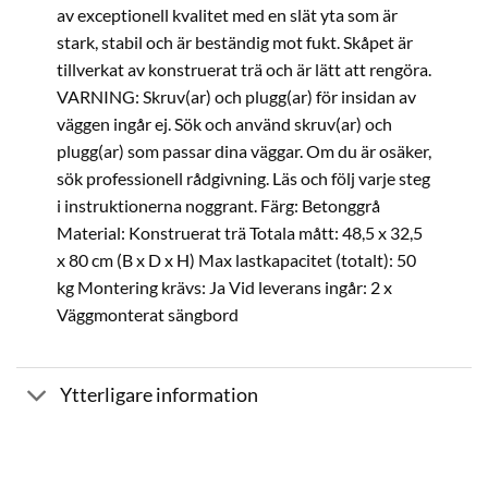
av exceptionell kvalitet med en slät yta som är
stark, stabil och är beständig mot fukt. Skåpet är
tillverkat av konstruerat trä och är lätt att rengöra.
VARNING: Skruv(ar) och plugg(ar) för insidan av
väggen ingår ej. Sök och använd skruv(ar) och
plugg(ar) som passar dina väggar. Om du är osäker,
sök professionell rådgivning. Läs och följ varje steg
i instruktionerna noggrant. Färg: Betonggrå
Material: Konstruerat trä Totala mått: 48,5 x 32,5
x 80 cm (B x D x H) Max lastkapacitet (totalt): 50
kg Montering krävs: Ja Vid leverans ingår: 2 x
Väggmonterat sängbord
Ytterligare information