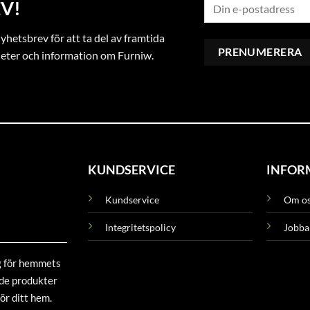
V!
hetsbrev för att ta del av framtida
heter och information om Furniw.
KUNDSERVICE
INFOR
Kundservice
Om o
Integritetspolicy
Jobba
g för hemmets
ade produkter
ör ditt hem.