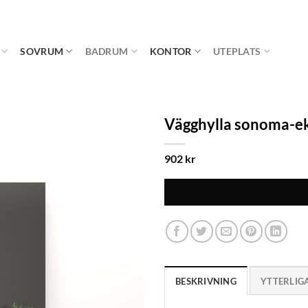
SOVRUM
BADRUM
KONTOR
UTEPLATS
Vägghylla sonoma-ek
902
kr
BESKRIVNING
YTTERLIG