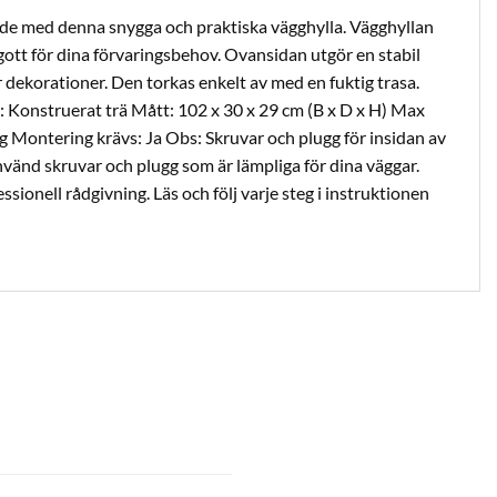
ade med denna snygga och praktiska vägghylla. Vägghyllan
gott för dina förvaringsbehov. Ovansidan utgör en stabil
er dekorationer. Den torkas enkelt av med en fuktig trasa.
 Konstruerat trä Mått: 102 x 30 x 29 cm (B x D x H) Max
 kg Montering krävs: Ja Obs: Skruvar och plugg för insidan av
nvänd skruvar och plugg som är lämpliga för dina väggar.
sionell rådgivning. Läs och följ varje steg i instruktionen