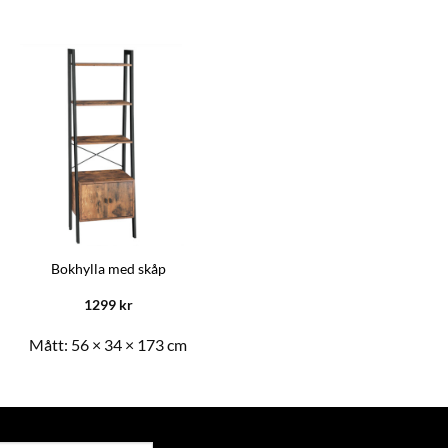
Liten hylla med glashyllor –
Bokhylla med skåp
Guld
1299
kr
669
kr
Mått:
56 × 34 × 173 cm
Mått:
40 × 30 × 95 cm