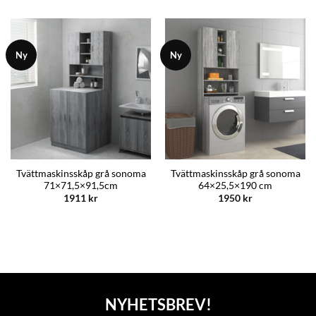
Ny
Ny
Tvättmaskinsskåp grå sonoma
Tvättmaskinsskåp grå sonoma
71×71,5×91,5cm
64×25,5×190 cm
1911
kr
1950
kr
NYHETSBREV!