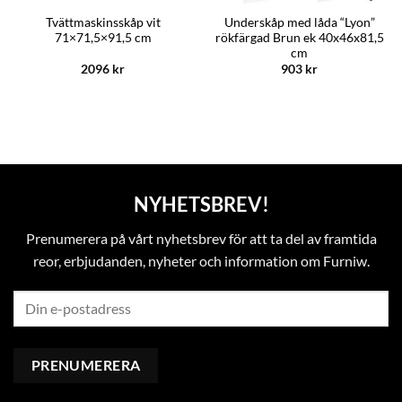
Tvättmaskinsskåp vit
Underskåp med låda “Lyon”
71×71,5×91,5 cm
rökfärgad Brun ek 40x46x81,5
cm
2096
kr
903
kr
NYHETSBREV!
Prenumerera på vårt nyhetsbrev för att ta del av framtida
reor, erbjudanden, nyheter och information om Furniw.