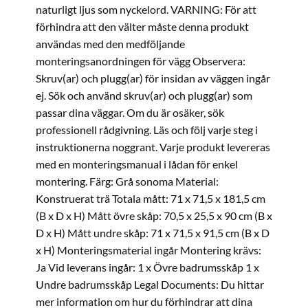
naturligt ljus som nyckelord. VARNING: För att
förhindra att den välter måste denna produkt
användas med den medföljande
monteringsanordningen för vägg Observera:
Skruv(ar) och plugg(ar) för insidan av väggen ingår
ej. Sök och använd skruv(ar) och plugg(ar) som
passar dina väggar. Om du är osäker, sök
professionell rådgivning. Läs och följ varje steg i
instruktionerna noggrant. Varje produkt levereras
med en monteringsmanual i lådan för enkel
montering. Färg: Grå sonoma Material:
Konstruerat trä Totala mått: 71 x 71,5 x 181,5 cm
(B x D x H) Mått övre skåp: 70,5 x 25,5 x 90 cm (B x
D x H) Mått undre skåp: 71 x 71,5 x 91,5 cm (B x D
x H) Monteringsmaterial ingår Montering krävs:
Ja Vid leverans ingår: 1 x Övre badrumsskåp 1 x
Undre badrumsskåp Legal Documents: Du hittar
mer information om hur du förhindrar att dina