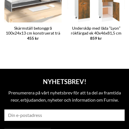
Skärmställ betonggrå
Underskåp med låda “Lyon”
100x24x13 cm konstruerat trä
rökfärgad ek 40x46x81,5 cm
455
kr
859
kr
NYHETSBREV!
Prenumerera på vårt nyhetsbrev för att ta del av framtida
reor, erbjudanden, nyheter och information om Furniw.