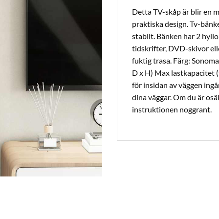
Detta TV-skåp är blir en 
praktiska design. Tv-bänken
stabilt. Bänken har 2 hyllor
tidskrifter, DVD-skivor el
fuktig trasa. Färg: Sonoma
D x H) Max lastkapacitet (
för insidan av väggen ingå
dina väggar. Om du är osäke
instruktionen noggrant.