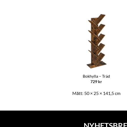
Runt Soffbord – Rustik
Bokhylla – Träd
949
kr
729
kr
Mått:
88 × 88 × 47 cm
Mått:
50 × 25 × 141,5 cm
NYHETSBRE