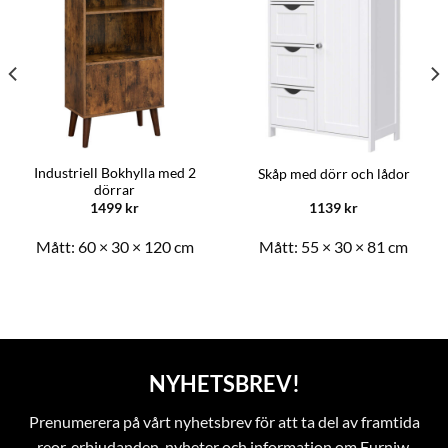
Industriell Bokhylla med 2
Skåp med dörr och lådor
dörrar
1499
kr
1139
kr
Mått:
60 × 30 × 120 cm
Mått:
55 × 30 × 81 cm
NYHETSBREV!
Prenumerera på vårt nyhetsbrev för att ta del av framtida
reor, erbjudanden, nyheter och information om Furniw.