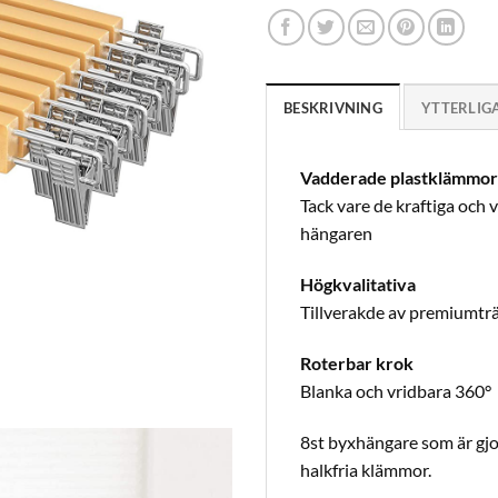
BESKRIVNING
YTTERLIG
Vadderade plastklämmor
Tack vare de kraftiga och
hängaren
Högkvalitativa
Tillverakde av premiumträ 
Roterbar krok
Blanka och vridbara 360°
8st byxhängare som är gjor
halkfria klämmor.