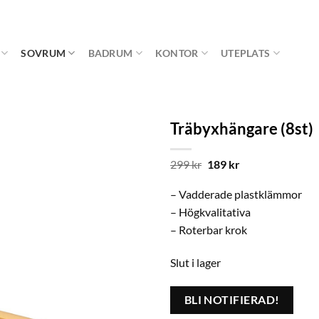
SOVRUM
BADRUM
KONTOR
UTEPLATS
Träbyxhängare (8st)
Det
Det
299
kr
189
kr
ursprungliga
nuvarande
priset
priset
– Vadderade plastklämmor
var:
är:
299 kr.
189 kr.
– Högkvalitativa
– Roterbar krok
Slut i lager
BLI NOTIFIERAD!