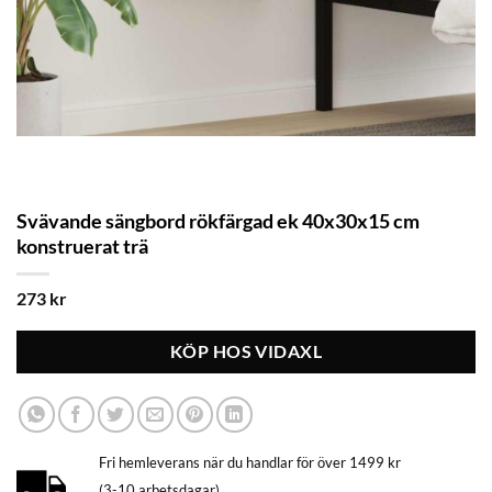
Svävande sängbord rökfärgad ek 40x30x15 cm
konstruerat trä
273
kr
KÖP HOS VIDAXL
Fri hemleverans när du handlar för över 1499 kr
(3-10 arbetsdagar)