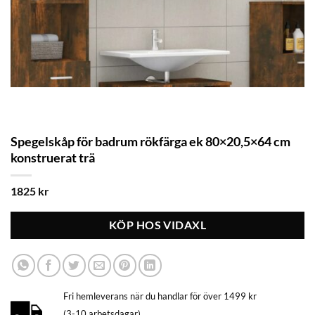
Spegelskåp för badrum rökfärga ek 80×20,5×64 cm
konstruerat trä
1825
kr
KÖP HOS VIDAXL
Fri hemleverans när du handlar för över 1499 kr
(3-10 arbetsdagar)