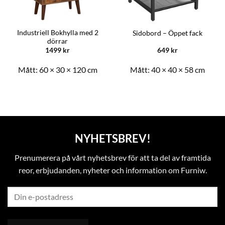
Industriell Bokhylla med 2
Sidobord – Öppet fack
dörrar
1499
kr
649
kr
Mått:
60 × 30 × 120 cm
Mått:
40 × 40 × 58 cm
NYHETSBREV!
Prenumerera på vårt nyhetsbrev för att ta del av framtida
reor, erbjudanden, nyheter och information om Furniw.