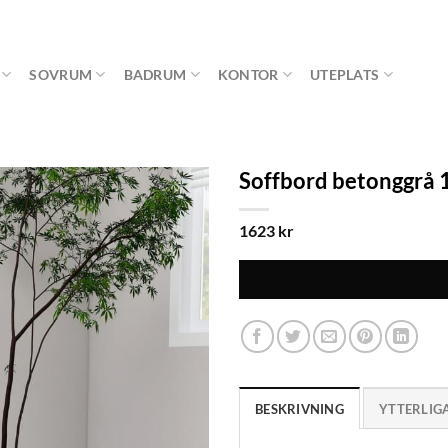
SOVRUM
BADRUM
KONTOR
UTEPLATS
Soffbord betonggrå 
1623
kr
BESKRIVNING
YTTERLIG