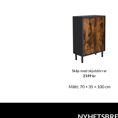
Skåp med dörr och lådor
Skåp med skjutdörrar
1139
kr
2149
kr
Mått:
55 × 30 × 81 cm
Mått:
70 × 35 × 100 cm
NYHETSBRE