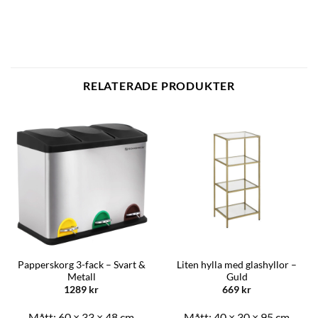
RELATERADE PRODUKTER
Papperskorg 3-fack – Svart &
Liten hylla med glashyllor –
Metall
Guld
1289
kr
669
kr
Mått:
60 × 33 × 48 cm
Mått:
40 × 30 × 95 cm