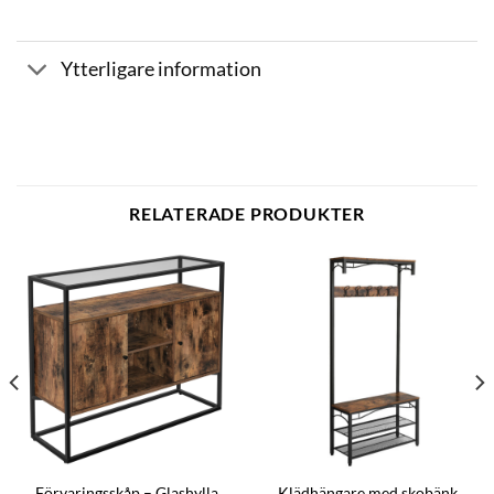
Ytterligare information
RELATERADE PRODUKTER
Förvaringsskåp – Glashylla
Klädhängare med skobänk