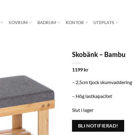
SOVRUM
BADRUM
KONTOR
UTEPLATS
Skobänk – Bambu
1199
kr
– 2,5cm tjock skumvaddering
– Hög lastkapacitet
Slut i lager
BLI NOTIFIERAD!