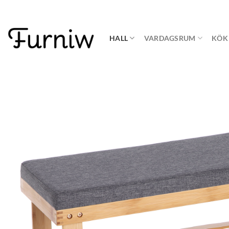
Skip
to
content
HALL
VARDAGSRUM
KÖK