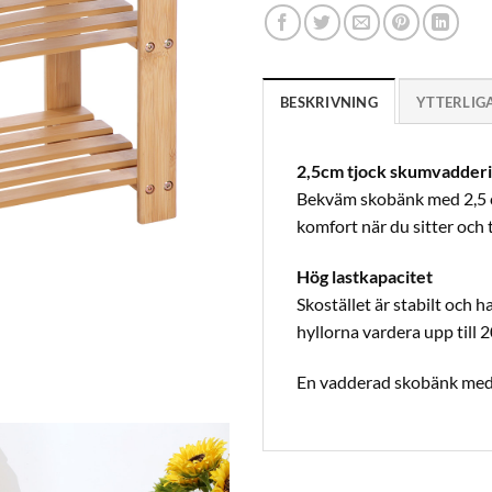
BESKRIVNING
YTTERLIG
2,5cm tjock skumvadder
Bekväm skobänk med 2,5 c
komfort när du sitter och 
Hög lastkapacitet
Skostället är stabilt och h
hyllorna vardera upp till 2
En vadderad skobänk med 2