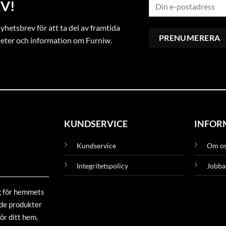
V!
hetsbrev för att ta del av framtida
heter och information om Furniw.
KUNDSERVICE
INFOR
Kundservice
Om o
Integritetspolicy
Jobba
g för hemmets
ade produkter
ör ditt hem.