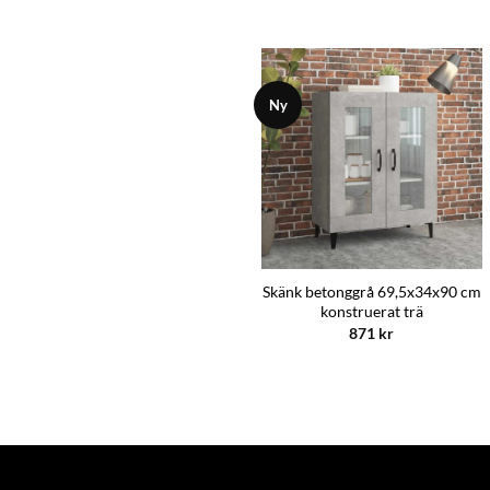
Ny
Skänk betonggrå 69,5x34x90 cm
Badrumskåp – Country Style
konstruerat trä
1649
kr
871
kr
Mått:
60 × 30 × 80 cm