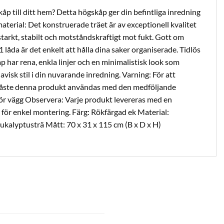
kåp till ditt hem? Detta högskåp ger din befintliga inredning
aterial: Det konstruerade träet är av exceptionell kvalitet
starkt, stabilt och motståndskraftigt mot fukt. Gott om
 låda är det enkelt att hålla dina saker organiserade. Tidlös
p har rena, enkla linjer och en minimalistisk look som
avisk stil i din nuvarande inredning. Varning: För att
 måste denna produkt användas med den medföljande
r vägg Observera: Varje produkt levereras med en
för enkel montering. Färg: Rökfärgad ek Material:
eukalyptusträ Mått: 70 x 31 x 115 cm (B x D x H)