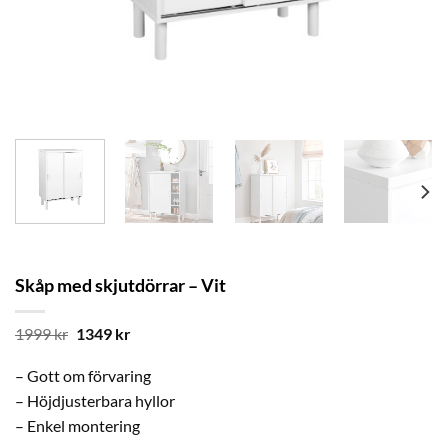
Skåp med skjutdörrar – Vit
Det
Det
1999
kr
1349
kr
ursprungliga
nuvarande
priset
priset
– Gott om förvaring
var:
är:
1999 kr.
1349 kr.
– Höjdjusterbara hyllor
– Enkel montering