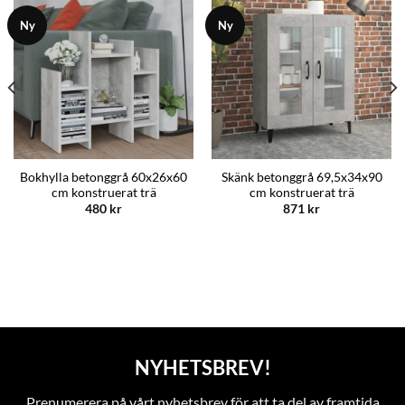
Ny
Ny
Bokhylla betonggrå 60x26x60
Skänk betonggrå 69,5x34x90
cm konstruerat trä
cm konstruerat trä
480
kr
871
kr
NYHETSBREV!
Prenumerera på vårt nyhetsbrev för att ta del av framtida