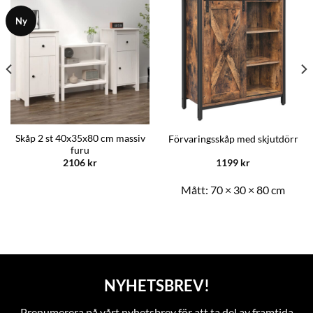
Ny
Skåp 2 st 40x35x80 cm massiv
Förvaringsskåp med skjutdörr
furu
2106
kr
1199
kr
Mått:
70 × 30 × 80 cm
NYHETSBREV!
Prenumerera på vårt nyhetsbrev för att ta del av framtida