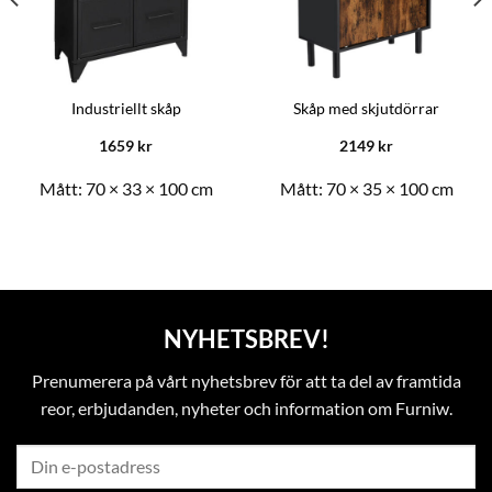
Industriellt skåp
Skåp med skjutdörrar
1659
kr
2149
kr
Mått:
70 × 33 × 100 cm
Mått:
70 × 35 × 100 cm
NYHETSBREV!
Prenumerera på vårt nyhetsbrev för att ta del av framtida
reor, erbjudanden, nyheter och information om Furniw.