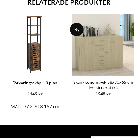
RELATERADE PRODUKTER
Ny
Skänk sonoma-ek 88x30x65 cm
Förvaringsskåp – 3 plan
konstruerat trä
1149
kr
1548
kr
Mått:
37 × 30 × 167 cm