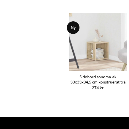
Ny
Ny
Bokhylla betonggrå 60x26x60
Sidobord sonoma-ek
cm konstruerat trä
33x33x34,5 cm konstruerat trä
480
kr
274
kr