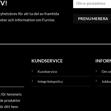
V!
hetsbrev för att ta del av framtida
heter och information om Furniw.
KUNDSERVICE
INFOR
Kundservice
Om o
Integritetspolicy
Jobba
g för hemmets
ade produkter
ör ditt hem.