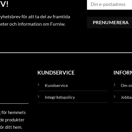
V!
hetsbrev för att ta del av framtida
heter och information om Furniw.
KUNDSERVICE
INFOR
Kundservice
Om o
Integritetspolicy
Jobba
g för hemmets
ade produkter
ör ditt hem.