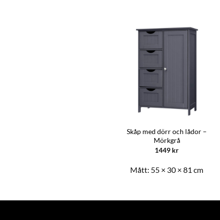
Ny
Sidobord sonoma-ek
Skåp med dörr och lådor –
33x33x34,5 cm konstruerat trä
Mörkgrå
274
kr
1449
kr
Mått:
55 × 30 × 81 cm