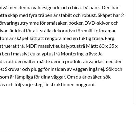
ny nivå med denna väldesignade och chica TV-bänk. Den har
ta skåp med fyra träben är stabilt och robust. Skåpet har 2
 förvaringsutrymme för småsaker, böcker, DVD-skivor och
an är ideal för att ställa dekorativa föremål, fotoramar
tom är skåpet lätt att rengöra med en fuktig trasa. Färg:
ruerat trä, MDF, massivt eukalyptusträ Mått: 60 x 35 x
a ben i massivt eukalyptusträ Montering krävs: Ja
ndra att den välter måste denna produkt användas med den
 Skruvar och plugg för insidan av väggen ingår ej. Sök och
som är lämpliga för dina väggar. Om du är osäker, sök
äs och följ varje steg i instruktionen noggrant.