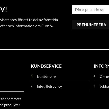
V!
hetsbrev för att ta del av framtida
heter och information om Furniw.
KUNDSERVICE
INFOR
Kundservice
Om o
Integritetspolicy
Jobba
g för hemmets
ade produkter