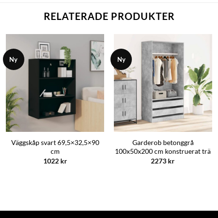
RELATERADE PRODUKTER
Ny
Ny
Väggskåp svart 69,5×32,5×90
Garderob betonggrå
cm
100x50x200 cm konstruerat trä
1022
kr
2273
kr