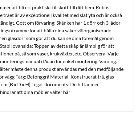
r att bli ett praktiskt tillskott till ditt hem. Robust
 träet är av exceptionell kvalitet med slät yta och är också
ständigt. Gott om förvaring: Skänken har 1 dörr och 3 lådor
ringsutrymme för att hålla dina saker välorganiserade.
r en glasdörr som gör att du kan se dina föremål genom
 Stabil ovansida: Toppen av detta skåp är lämplig för att
tioner på, så som vaser, krukväxter, etc. Observera: Varje
monteringsmanual i lådan för enkel montering. Varning:
n välter måste denna produkt användas med den medföljande
 vägg Färg: Betonggrå Material: Konstruerat trä, glas
0 cm (B x D x H) Legal Documents: Du hittar mer
hindrar att dina möbler välter här