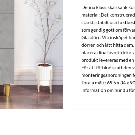
Denna klassiska skänk komme
material: Det konstruerade
starkt, stabilt och fuktbe
som ger dig gott om förva
Glasdörr: Vitrinskåpet ha
dörren och lätt hitta dem.
placera dina favoritdekora
produkt levereras med en 
För att förhindra att de
monteringsanordningen för
Totala mått: 69,5 x 34 x 9
information om hur du för