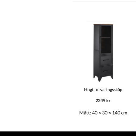
Ny
Skänk sonoma-ek 88x30x65 cm
Högt förvaringsskåp
konstruerat trä
1548
kr
2249
kr
Mått:
40 × 30 × 140 cm