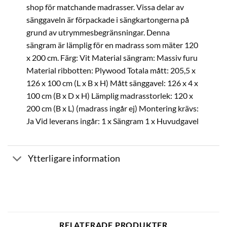
shop för matchande madrasser. Vissa delar av
sänggaveln är förpackade i sängkartongerna på
grund av utrymmesbegränsningar. Denna
sängram är lämplig för en madrass som mäter 120
x 200 cm. Färg: Vit Material sängram: Massiv furu
Material ribbotten: Plywood Totala mått: 205,5 x
126 x 100 cm (L x B x H) Mått sänggavel: 126 x 4 x
100 cm (B x D x H) Lämplig madrasstorlek: 120 x
200 cm (B x L) (madrass ingår ej) Montering krävs:
Ja Vid leverans ingår: 1 x Sängram 1 x Huvudgavel
Ytterligare information
RELATERADE PRODUKTER