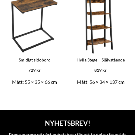
Smidigt sidobord
Hylla Stege – Självstående
729
kr
819
kr
Mått:
55 × 35 × 66 cm
Mått:
56 × 34 × 137 cm
NYHETSBREV!
Prenumerera på vårt nyhetsbrev för att ta del av framtida