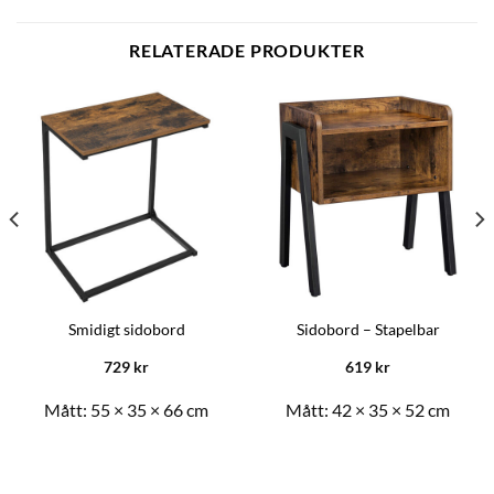
RELATERADE PRODUKTER
Smidigt sidobord
Sidobord – Stapelbar
729
kr
619
kr
Mått:
55 × 35 × 66 cm
Mått:
42 × 35 × 52 cm