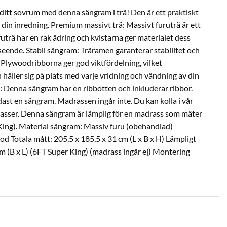
 ditt sovrum med denna sängram i trä! Den är ett praktiskt
ll din inredning. Premium massivt trä: Massivt furuträ är ett
uträ har en rak ådring och kvistarna ger materialet dess
tseende. Stabil sängram: Träramen garanterar stabilitet och
: Plywoodribborna ger god viktfördelning, vilket
 håller sig på plats med varje vridning och vändning av din
 Denna sängram har en ribbotten och inkluderar ribbor.
ast en sängram. Madrassen ingår inte. Du kan kolla i vår
asser. Denna sängram är lämplig för en madrass som mäter
ing). Material sängram: Massiv furu (obehandlad)
d Totala mått: 205,5 x 185,5 x 31 cm (L x B x H) Lämpligt
 (B x L) (6FT Super King) (madrass ingår ej) Montering