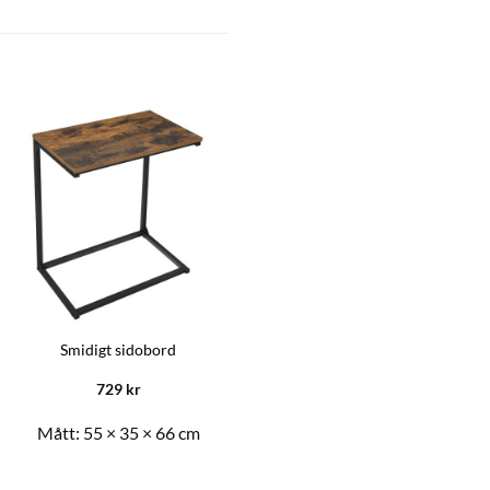
Bänk med förvaring – Grå
Smidigt sidobord
Linneimmitation
729
kr
530,10
kr
Mått:
55 × 35 × 66 cm
Mått:
76 × 38 × 38 cm