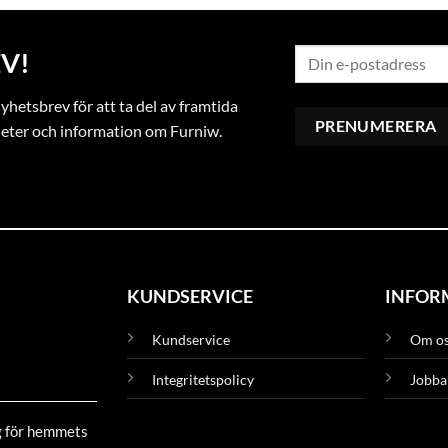
V!
hetsbrev för att ta del av framtida
heter och information om Furniw.
KUNDSERVICE
INFOR
Kundservice
Om o
Integritetspolicy
Jobba
g för hemmets