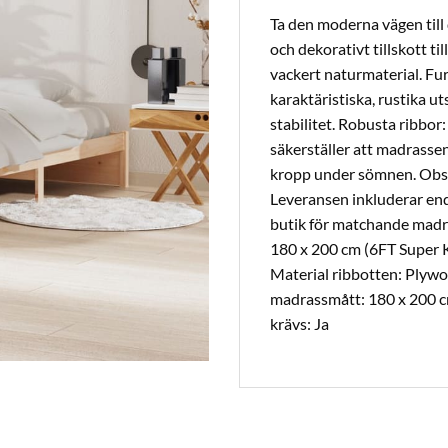
Ta den moderna vägen till
och dekorativt tillskott ti
vackert naturmaterial. Fur
karaktäristiska, rustika u
stabilitet. Robusta ribbor
säkerställer att madrassen
kropp under sömnen. Obs:
Leveransen inkluderar end
butik för matchande madr
180 x 200 cm (6FT Super K
Material ribbotten: Plywoo
madrassmått: 180 x 200 cm
krävs: Ja