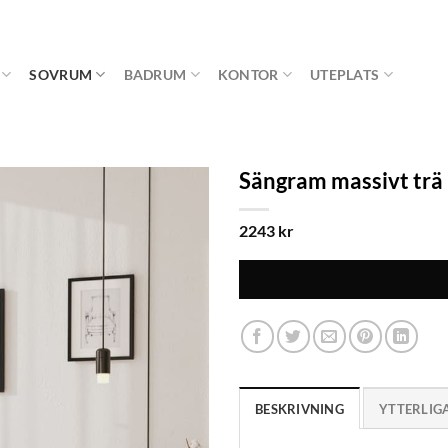
SOVRUM
BADRUM
KONTOR
UTEPLATS
Sängram massivt tr
2243
kr
BESKRIVNING
YTTERLIG