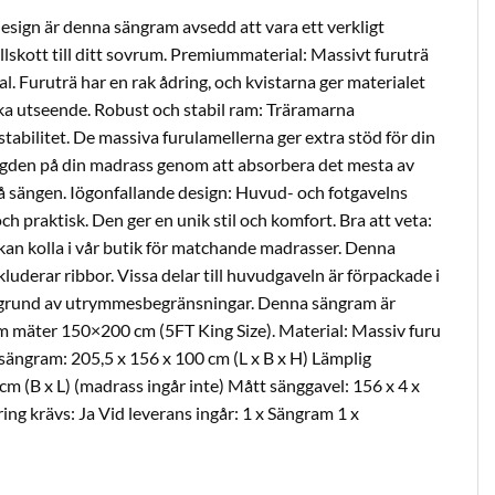
esign är denna sängram avsedd att vara ett verkligt
illskott till ditt sovrum. Premiummaterial: Massivt furuträ
al. Furuträ har en rak ådring, och kvistarna ger materialet
ika utseende. Robust och stabil ram: Träramarna
 stabilitet. De massiva furulamellerna ger extra stöd för din
ängden på din madrass genom att absorbera det mesta av
å sängen. Iögonfallande design: Huvud- och fotgavelns
ch praktisk. Den ger en unik stil och komfort. Bra att veta:
kan kolla i vår butik för matchande madrasser. Denna
luderar ribbor. Vissa delar till huvudgaveln är förpackade i
grund av utrymmesbegränsningar. Denna sängram är
m mäter 150×200 cm (5FT King Size). Material: Massiv furu
sängram: 205,5 x 156 x 100 cm (L x B x H) Lämplig
m (B x L) (madrass ingår inte) Mått sänggavel: 156 x 4 x
ng krävs: Ja Vid leverans ingår: 1 x Sängram 1 x