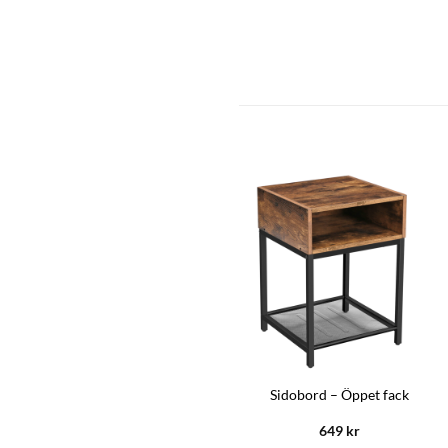
Bokhylla trapp design – Vit
Sidobord – Öppet fack
1129
kr
649
kr