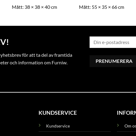
Mått:
38 × 38 × 40 cm
Mått:
55 × 35 × 66 cm
V!
hetsbrev för att ta del av framtida
heter och information om Furniw.
KUNDSERVICE
INFOR
Kundservice
Om o