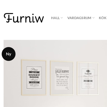
Skip
to
content
HALL
VARDAGSRUM
KÖK
Ny