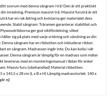
 ditt sovrum med denna sängram i trä! Den är ett praktiskt
ll din inredning. Premium massivt trä: Massivt furuträ är ett
uträ har en rak ådring och kvistarna ger materialet dess
tseende. Stabil sängram: Träramen garanterar stabilitet och
: Plywoodribborna ger god viktfördelning, vilket
 håller sig på plats med varje vridning och vändning av din
 Denna sängram har en ribbotten och inkluderar ribbor.
ast en sängram. Madrassen ingår inte. Du kan kolla i vår
asser. Denna sängram är lämplig för en madrass som mäter
kt levereras med en monteringsmanual i lådan för enkel
am: Massiv furu (obehandlad) Material ribbotten:
5 x 145,5 x 28 cm (L x B x H) Lämplig madrasstorlek: 140 x
går ej)