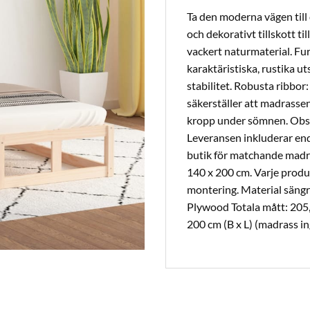
Ta den moderna vägen till
och dekorativt tillskott ti
vackert naturmaterial. Fur
karaktäristiska, rustika u
stabilitet. Robusta ribbor
säkerställer att madrassen
kropp under sömnen. Obs:
Leveransen inkluderar end
butik för matchande madr
140 x 200 cm. Varje produ
montering. Material sängr
Plywood Totala mått: 205,
200 cm (B x L) (madrass in