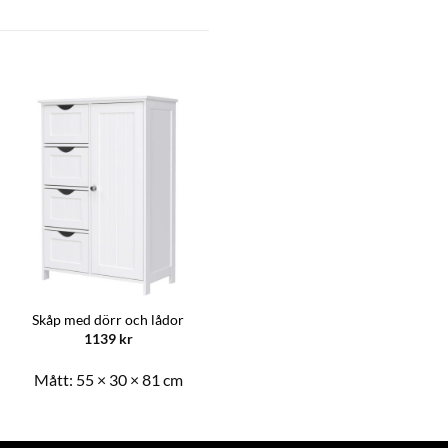
Skåp med dörr och lådor
Hylla Stege – 5 plan fristående
1139
kr
1049
kr
Mått:
55 × 30 × 81 cm
Mått:
56 × 34 × 172 cm