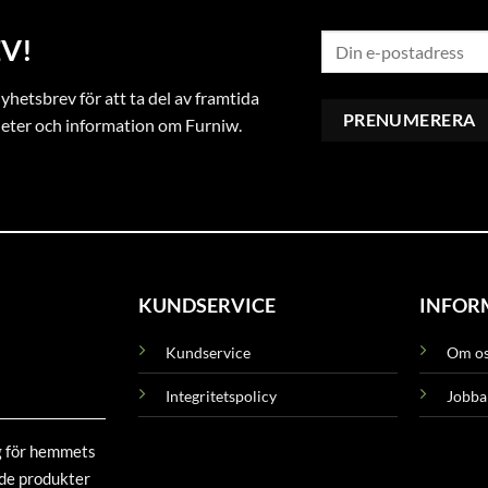
V!
hetsbrev för att ta del av framtida
heter och information om Furniw.
KUNDSERVICE
INFOR
Kundservice
Om o
Integritetspolicy
Jobba
g för hemmets
ade produkter