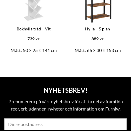
Bokhylla träd – Vit
Hylla – 5 plan
739
kr
889
kr
Mått:
50 × 25 × 141 cm
Mått:
66 × 30 × 153 cm
NYHETSBREV!
Prenumerera på vårt nyhetsbrev för att ta del av framtida
reor, erbjudanden, nyheter och information om Furniw.