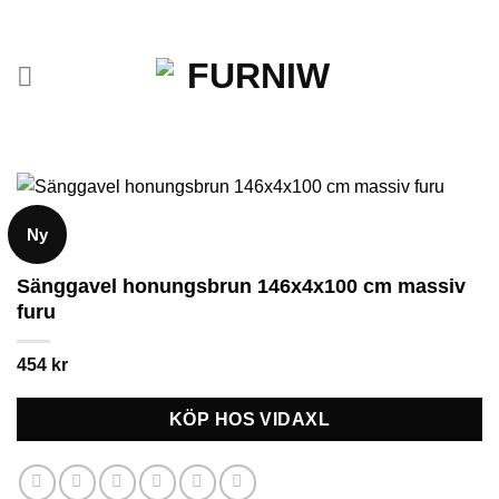
Skip
to
content
Ny
Sänggavel honungsbrun 146x4x100 cm massiv
furu
454
kr
KÖP HOS VIDAXL