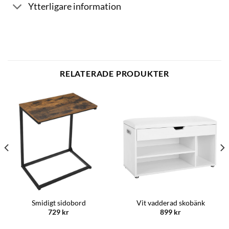
Ytterligare information
RELATERADE PRODUKTER
Smidigt sidobord
Vit vadderad skobänk
729
kr
899
kr