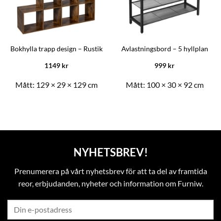
Bokhylla trapp design – Rustik
Avlastningsbord – 5 hyllplan
1149
kr
999
kr
Mått:
129 × 29 × 129 cm
Mått:
100 × 30 × 92 cm
NYHETSBREV!
Prenumerera på vårt nyhetsbrev för att ta del av framtida
reor, erbjudanden, nyheter och information om Furniw.