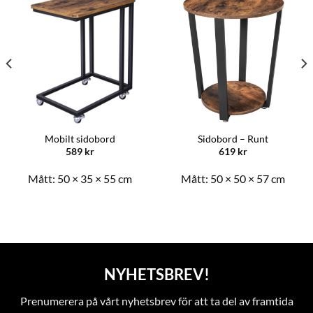
Mobilt sidobord
Sidobord – Runt
589
kr
619
kr
Mått:
50 × 35 × 55 cm
Mått:
50 × 50 × 57 cm
NYHETSBREV!
Prenumerera på vårt nyhetsbrev för att ta del av framtida