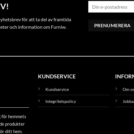
V!
hetsbrev för att ta del av framtida
heter och information om Furniw.
KUNDSERVICE
INFOR
Kundservice
Om o
Integritetspolicy
Jobba
g för hemmets
ade produkter
ör ditt hem.