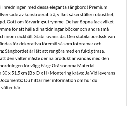
l i inredningen med dessa eleganta sängbord! Premium
llverkade av konstruerat trä, vilket säkerställer robusthet,
ängd. Gott om förvaringsutrymme: De har öppna fack vilket
ymme för att hålla dina tidningar, böcker och andra små
ch inom räckhåll. Stabil ovansida: Den stabila bordsskivan
ändas för dekorativa föremål så som fotoramar och
ra: Sängbordet är lätt att rengöra med en fuktig trasa.
a att den välter måste denna produkt användas med den
ordningen för vägg Färg: Grå sonoma Material:
 30 x 51,5 cm (B x D x H) Montering krävs: Ja Vid leverans
 Documents: Du hittar mer information om hur du
 välter här