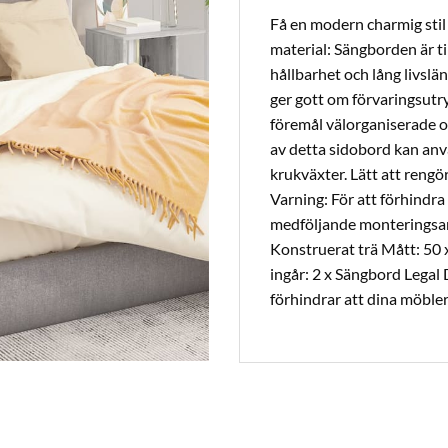
Få en modern charmig sti
material: Sängborden är ti
hållbarhet och lång livsl
ger gott om förvaringsutr
föremål välorganiserade o
av detta sidobord kan anv
krukväxter. Lätt att rengö
Varning: För att förhindr
medföljande monteringsan
Konstruerat trä Mått: 50 x
ingår: 2 x Sängbord Legal
förhindrar att dina möbler