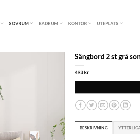
SOVRUM
BADRUM
KONTOR
UTEPLATS
Sängbord 2 st grå s
493
kr
BESKRIVNING
YTTERLIG