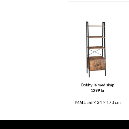
Skåp med dörr och lådor
Bokhylla med skåp
1139
kr
1299
kr
Mått:
55 × 30 × 81 cm
Mått:
56 × 34 × 173 cm