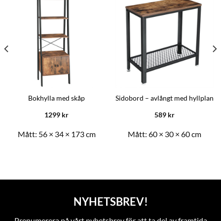
Bokhylla med skåp
Sidobord – avlångt med hyllplan
1299
kr
589
kr
Mått:
56 × 34 × 173 cm
Mått:
60 × 30 × 60 cm
NYHETSBREV!
Prenumerera på vårt nyhetsbrev för att ta del av framtida