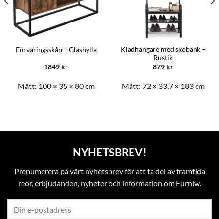
Klädhängare med skobänk –
Förvaringsskåp – Glashylla
Rustik
1849
kr
879
kr
Mått:
100 × 35 × 80 cm
Mått:
72 × 33,7 × 183 cm
NYHETSBREV!
Prenumerera på vårt nyhetsbrev för att ta del av framtida
reor, erbjudanden, nyheter och information om Furniw.