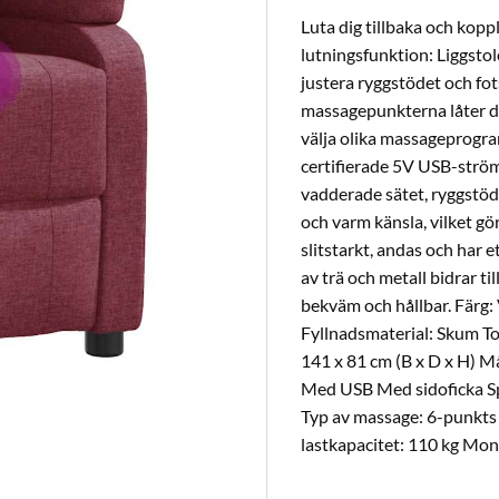
Luta dig tillbaka och kop
lutningsfunktion: Liggstol
justera ryggstödet och fot
massagepunkterna låter di
välja olika massageprogr
certifierade 5V USB-ström
vadderade sätet, ryggstöde
och varm känsla, vilket gö
slitstarkt, andas och har 
av trä och metall bidrar ti
bekväm och hållbar. Färg:
Fyllnadsmaterial: Skum Tot
141 x 81 cm (B x D x H) Må
Med USB Med sidoficka S
Typ av massage: 6-punkts
lastkapacitet: 110 kg Mon