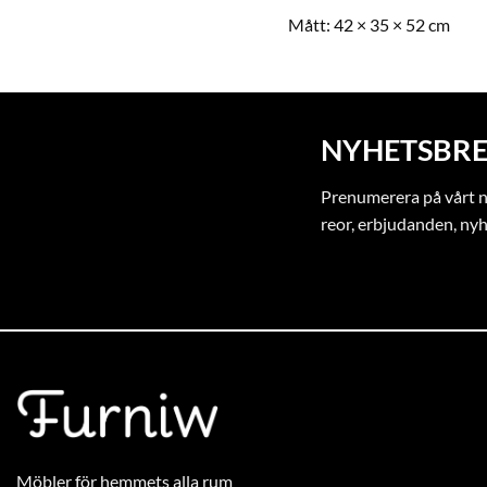
Mått:
55 × 35 × 66 cm
Mått:
42 × 35 × 52 cm
NYHETSBRE
Prenumerera på vårt ny
reor, erbjudanden, ny
Möbler för hemmets alla rum