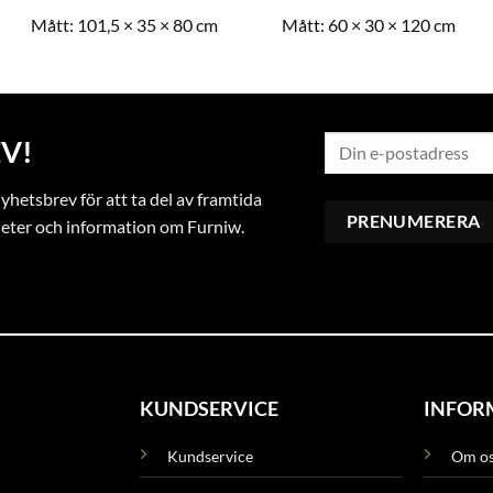
Mått:
101,5 × 35 × 80 cm
Mått:
60 × 30 × 120 cm
V!
hetsbrev för att ta del av framtida
heter och information om Furniw.
KUNDSERVICE
INFOR
Kundservice
Om o