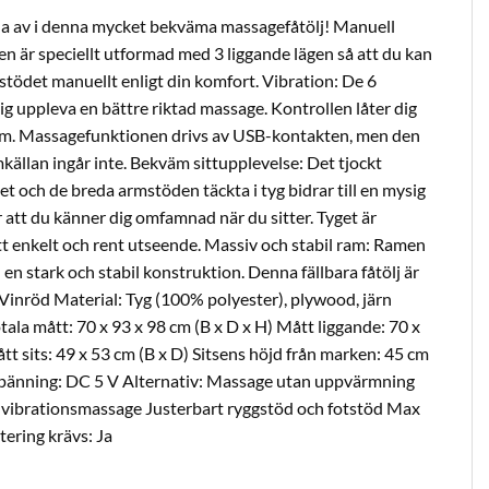
pla av i denna mycket bekväma massagefåtölj! Manuell
en är speciellt utformad med 3 liggande lägen så att du kan
stödet manuellt enligt din komfort. Vibration: De 6
g uppleva en bättre riktad massage. Kontrollen låter dig
am. Massagefunktionen drivs av USB-kontakten, men den
källan ingår inte. Bekväm sittupplevelse: Det tjockt
t och de breda armstöden täckta i tyg bidrar till en mysig
r att du känner dig omfamnad när du sitter. Tyget är
ett enkelt och rent utseende. Massiv och stabil ram: Ramen
ll en stark och stabil konstruktion. Denna fällbara fåtölj är
 Vinröd Material: Tyg (100% polyester), plywood, järn
ala mått: 70 x 93 x 98 cm (B x D x H) Mått liggande: 70 x
tt sits: 49 x 53 cm (B x D) Sitsens höjd från marken: 45 cm
pänning: DC 5 V Alternativ: Massage utan uppvärmning
 vibrationsmassage Justerbart ryggstöd och fotstöd Max
tering krävs: Ja