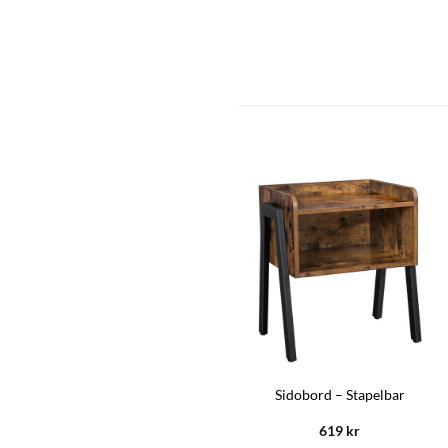
Smidigt sidobord
Sidobord – Stapelbar
729
kr
619
kr