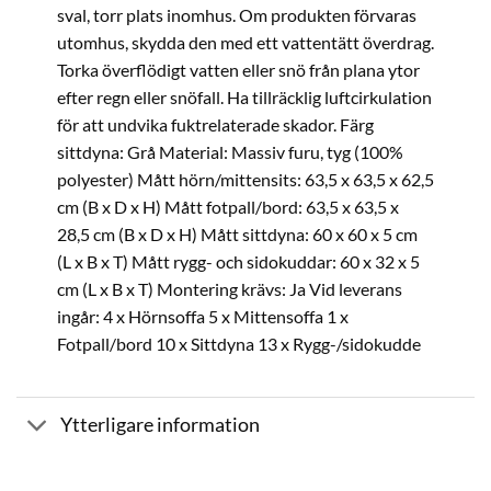
sval, torr plats inomhus. Om produkten förvaras
utomhus, skydda den med ett vattentätt överdrag.
Torka överflödigt vatten eller snö från plana ytor
efter regn eller snöfall. Ha tillräcklig luftcirkulation
för att undvika fuktrelaterade skador. Färg
sittdyna: Grå Material: Massiv furu, tyg (100%
polyester) Mått hörn/mittensits: 63,5 x 63,5 x 62,5
cm (B x D x H) Mått fotpall/bord: 63,5 x 63,5 x
28,5 cm (B x D x H) Mått sittdyna: 60 x 60 x 5 cm
(L x B x T) Mått rygg- och sidokuddar: 60 x 32 x 5
cm (L x B x T) Montering krävs: Ja Vid leverans
ingår: 4 x Hörnsoffa 5 x Mittensoffa 1 x
Fotpall/bord 10 x Sittdyna 13 x Rygg-/sidokudde
Ytterligare information