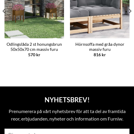
Odlingslåda 2 st honungsbrun
Hörnsoffa med gråa dynor
50x50x70 cm massiv furu
massiv furu
570
kr
816
kr
NYHETSBREV!
Prenumerera på vårt nyhetsbrev för att ta del av framtida
reor, erbjudanden, nyheter och information om Furniw.