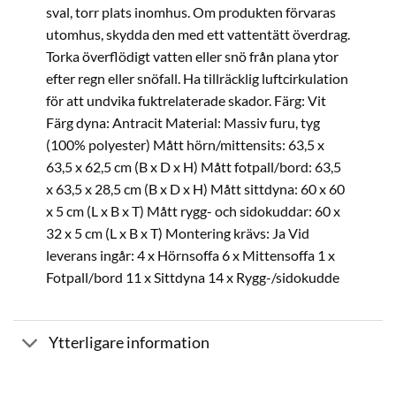
sval, torr plats inomhus. Om produkten förvaras
utomhus, skydda den med ett vattentätt överdrag.
Torka överflödigt vatten eller snö från plana ytor
efter regn eller snöfall. Ha tillräcklig luftcirkulation
för att undvika fuktrelaterade skador. Färg: Vit
Färg dyna: Antracit Material: Massiv furu, tyg
(100% polyester) Mått hörn/mittensits: 63,5 x
63,5 x 62,5 cm (B x D x H) Mått fotpall/bord: 63,5
x 63,5 x 28,5 cm (B x D x H) Mått sittdyna: 60 x 60
x 5 cm (L x B x T) Mått rygg- och sidokuddar: 60 x
32 x 5 cm (L x B x T) Montering krävs: Ja Vid
leverans ingår: 4 x Hörnsoffa 6 x Mittensoffa 1 x
Fotpall/bord 11 x Sittdyna 14 x Rygg-/sidokudde
Ytterligare information