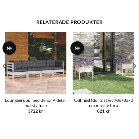
RELATERADE PRODUKTER
Ny
Ny
Loungegrupp med dynor 4 delar
Odlingslådor 2 st vit 70x70x70
massiv furu
cm massiv furu
3722
kr
821
kr