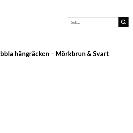
Sök
efter:
ubbla hängräcken – Mörkbrun & Svart