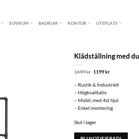
SOVRUM
BADRUM
KONTOR
UTEPLATS
Klädställning med d
Det
Det
1699
kr
1199
kr
ursprungliga
nuvarande
priset
priset
– Rustik & Industriell
var:
är:
1699 kr.
1199 kr.
– Högkvalitativ
– Mobil, med 4st hjul
– Enkel montering
Slut i lager
BLI NOTIFIERAD!